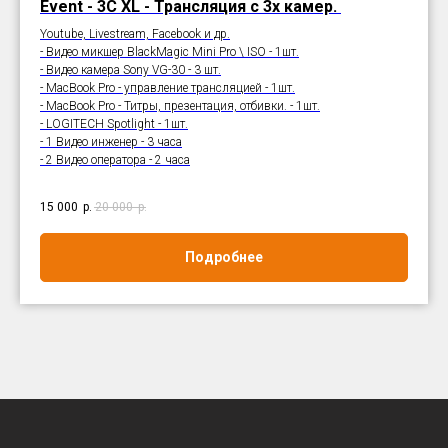
Event - 3C XL - Трансляция с 3х камер.
Youtube, Livestream, Facebook и др.
- Видео микшер BlackMagic Mini Pro \ ISO - 1шт.
- Видео камера Sony VG-30 - 3 шт.
- MacBook Pro - управление трансляцией - 1шт.
- MacBook Pro - Титры, презентация, отбивки. - 1шт.
- LOGITECH Spotlight - 1шт.
- 1 Видео инженер - 3 часа
- 2 Видео оператора - 2 часа
15 000
р.
20 000
р.
Подробнее