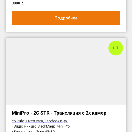
3000
р.
Подробнее
HiT
MiniPro - 2C STR - Трансляция с 2х камер.
Youtube, Livestream, Facebook и др.
- Видео микшер BlackMagic Mini Pro
- Видео камера Sony VG-30